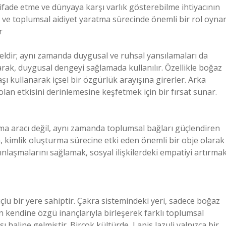
 ifade etme ve dünyaya karşı varlık gösterebilme ihtiyacının
şı ve toplumsal aidiyet yaratma sürecinde önemli bir rol oynar
r
kseldir; aynı zamanda duygusal ve ruhsal yansılamaları da
larak, duygusal dengeyi sağlamada kullanılır. Özellikle boğaz
şı kullanarak içsel bir özgürlük arayışına girerler. Arka
olan etkisini derinlemesine keşfetmek için bir fırsat sunar.
rma aracı değil, aynı zamanda toplumsal bağları güçlendiren
da, kimlik oluşturma sürecine etki eden önemli bir obje olarak
akınlaşmalarını sağlamak, sosyal ilişkilerdeki empatiyi artırma
lü bir yere sahiptir. Çakra sistemindeki yeri, sadece boğaz
ün kendine özgü inançlarıyla birleşerek farklı toplumsal
ı haline gelmiştir. Birçok kültürde, Lapis lazuli yalnızca bir