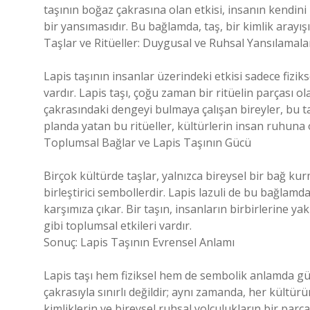
taşının boğaz çakrasına olan etkisi, insanın kendini
bir yansımasıdır. Bu bağlamda, taş, bir kimlik arayı
Taşlar ve Ritüeller: Duygusal ve Ruhsal Yansılamala
Lapis taşının insanlar üzerindeki etkisi sadece fizi
vardır. Lapis taşı, çoğu zaman bir ritüelin parçası o
çakrasındaki dengeyi bulmaya çalışan bireyler, bu ta
planda yatan bu ritüeller, kültürlerin insan ruhuna 
Toplumsal Bağlar ve Lapis Taşının Gücü
Birçok kültürde taşlar, yalnızca bireysel bir bağ ku
birleştirici sembollerdir. Lapis lazuli de bu bağlam
karşımıza çıkar. Bir taşın, insanların birbirlerine y
gibi toplumsal etkileri vardır.
Sonuç: Lapis Taşının Evrensel Anlamı
Lapis taşı hem fiziksel hem de sembolik anlamda güç
çakrasıyla sınırlı değildir; aynı zamanda, her kültür
kimliklerin ve bireysel ruhsal yolculukların bir parças