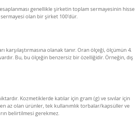
esaplanması genellikle şirketin toplam sermayesinin hisse
 sermayesi olan bir şirket 100’dür.
ları karşılaştırmasına olanak tanır. Oran ölçeği, ölçümün 4.
 vardır. Bu, bu ölçeğin benzersiz bir özelliğidir. Örneğin, dış
ardır. Kozmetiklerde katılar için gram (g) ve sıvılar için
ml’den az olan ürünler, tek kullanımlık torbalar/kapsüller ve
arın belirtilmesi gerekmez.