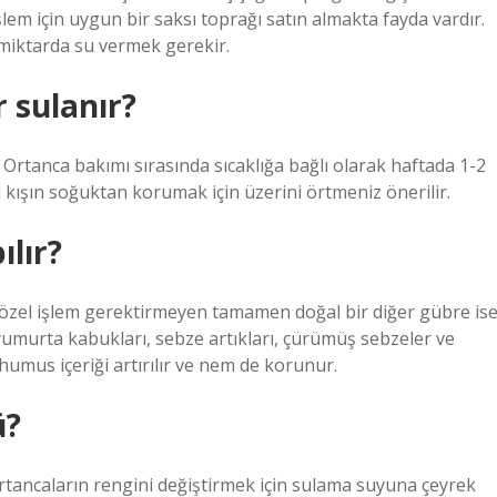
şlem için uygun bir saksı toprağı satın almakta fayda vardır.
 miktarda su vermek gerekir.
 sulanır?
. Ortanca bakımı sırasında sıcaklığa bağlı olarak haftada 1-2
i kışın soğuktan korumak için üzerini örtmeniz önerilir.
ılır?
özel işlem gerektirmeyen tamamen doğal bir diğer gübre is
, yumurta kabukları, sebze artıkları, çürümüş sebzeler ve
humus içeriği artırılır ve nem de korunur.
ü?
rtancaların rengini değiştirmek için sulama suyuna çeyrek