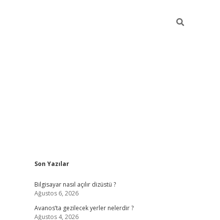
Sidebar
Son Yazılar
betci
Bilgisayar nasıl açılır dizüstü ?
Ağustos 6, 2026
Avanos’ta gezilecek yerler nelerdir ?
Ağustos 4, 2026