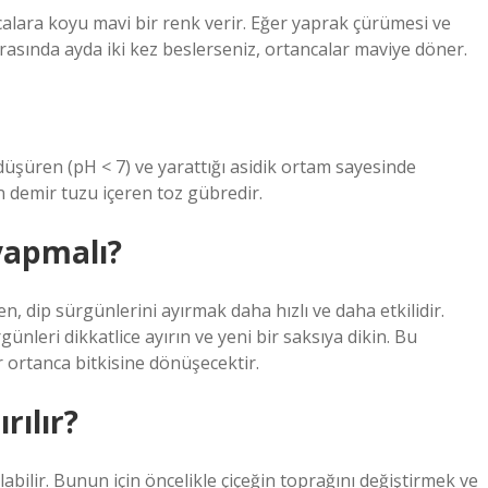
calara koyu mavi bir renk verir. Eğer yaprak çürümesi ve
asında ayda iki kez beslerseniz, ortancalar maviye döner.
şüren (pH < 7) ve yarattığı asidik ortam sayesinde
n demir tuzu içeren toz gübredir.
yapmalı?
, dip sürgünlerini ayırmak daha hızlı ve daha etkilidir.
ünleri dikkatlice ayırın ve yeni bir saksıya dikin. Bu
r ortanca bitkisine dönüşecektir.
rılır?
labilir. Bunun için öncelikle çiçeğin toprağını değiştirmek ve