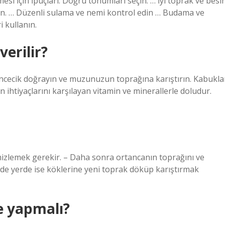
mesi İçin İpuçları. Doğru tohumları seçin. … İyi toprak ve besi
ayın. … Düzenli sulama ve nemi kontrol edin … Budama ve
 kullanın.
verilir?
, incecik doğrayın ve muzunuzun toprağına karıştırın. Kabukla
nin ihtiyaçlarını karşılayan vitamin ve minerallerle doludur.
mizlemek gerekir. – Daha sonra ortancanın toprağını ve
l de yerde ise köklerine yeni toprak döküp karıştırmak
e yapmalı?