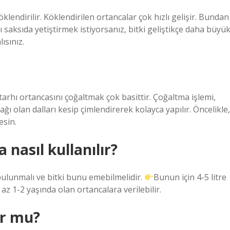
endirilir. Köklendirilen ortancalar çok hızlı gelişir. Bundan
ı saksıda yetiştirmek istiyorsanız, bitki geliştikçe daha büyü
ısınız.
rhı ortancasını çoğaltmak çok basittir. Çoğaltma işlemi,
ı olan dalları kesip çimlendirerek kolayca yapılır. Öncelikle,
esin.
nasıl kullanılır?
bulunmalı ve bitki bunu emebilmelidir.
Bunun için 4-5 litre
z 1-2 yaşında olan ortancalara verilebilir.
ur mu?