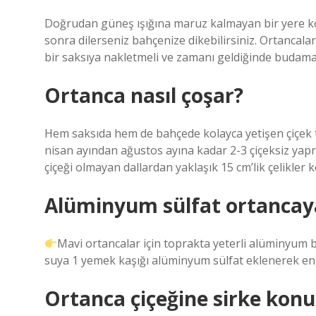
Doğrudan güneş ışığına maruz kalmayan bir yere kökl
sonra dilerseniz bahçenize dikebilirsiniz. Ortancalar
bir saksıya nakletmeli ve zamanı geldiğinde budamal
Ortanca nasıl çoşar?
Hem saksıda hem de bahçede kolayca yetişen çiçek ta
nisan ayından ağustos ayına kadar 2-3 çiçeksiz yaprağ
çiçeği olmayan dallardan yaklaşık 15 cm’lik çelikler k
Alüminyum sülfat ortancaya 
Mavi ortancalar için toprakta yeterli alüminyum 
suya 1 yemek kaşığı alüminyum sülfat eklenerek en a
Ortanca çiçeğine sirke kon