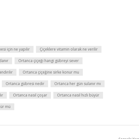
esi için ne yapılır
Çiçeklere vitamin olarak ne verilir
danır
Ortanca çiçeği hangi gübreyi sever
ndırılır
Ortanca çiçeğine sirke konur mu
Ortanca gübresi nedir
Ortanca her gün sulanır mı
ır
Ortanca nasıl çoşar
Ortanca nasıl hızlı büyür
lür mü