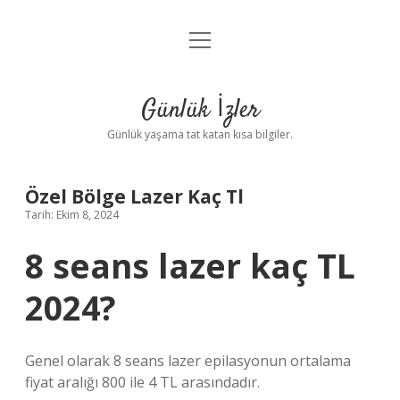
menüyü
Anasayfa
aç
Gizlilik Politikası
Günlük İzler
Yasal Uyarı
Günlük yaşama tat katan kısa bilgiler.
Hakkımızda
Özel Bölge Lazer Kaç Tl
Tarih: Ekim 8, 2024
8 seans lazer kaç TL
2024?
Genel olarak 8 seans lazer epilasyonun ortalama
fiyat aralığı 800 ile 4 TL arasındadır.