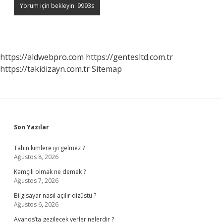
https://aldwebpro.com
https://gentesltd.com.tr
https://takidizayn.com.tr
Sitemap
Sidebar
Son Yazılar
Tahin kimlere iyi gelmez ?
Ağustos 8, 2026
Kamçılı olmak ne demek ?
Ağustos 7, 2026
Bilgisayar nasıl açılır dizüstü ?
Ağustos 6, 2026
Avanos’ta gezilecek yerler nelerdir ?