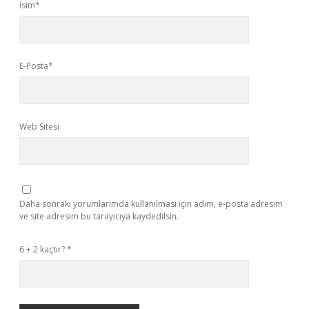
İsim*
E-Posta*
Web Sitesi
Daha sonraki yorumlarımda kullanılması için adım, e-posta adresim
ve site adresim bu tarayıcıya kaydedilsin.
6 + 2 kaçtır?
*