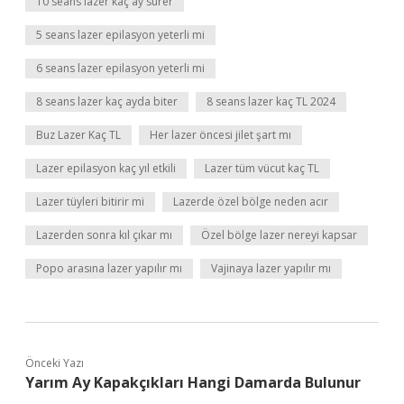
10 seans lazer kaç ay sürer
5 seans lazer epilasyon yeterli mi
6 seans lazer epilasyon yeterli mi
8 seans lazer kaç ayda biter
8 seans lazer kaç TL 2024
Buz Lazer Kaç TL
Her lazer öncesi jilet şart mı
Lazer epilasyon kaç yıl etkili
Lazer tüm vücut kaç TL
Lazer tüyleri bitirir mi
Lazerde özel bölge neden acır
Lazerden sonra kıl çıkar mı
Özel bölge lazer nereyi kapsar
Popo arasına lazer yapılır mı
Vajinaya lazer yapılır mı
Önceki Yazı
Yarım Ay Kapakçıkları Hangi Damarda Bulunur