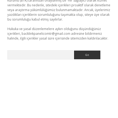
Kurumu (BTK) tarafından onaylanmış bir Yer Sağlayıcı olarak hizmet
vermektedir. Bu nedenle, sitedeki içerikleri proaktif olarak denetleme
veya araştırma yükümlülüğümüz bulunmamaktadır. Ancak, üyelerimiz
yazdıkları içeriklerin sorumluluğunu taşımakta olup, siteye üye olarak
bu sorumluluğu kabul etmiş sayılırlar.
Hukuka ve yasal düzenlemelere aykırı olduğunu düşündüğünüz
içerikleri,
backlinkpanelicomtr@gmail.com
adresine bildirmeniz
halinde, ilgili içerikler yasal süre içerisinde sitemizden kaldırılacaktır.
Arama
etci