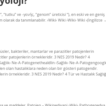
yoloji?
, “tutku” ve -γενής, “genom” üreticisi “), en eski ve en geniş
 olarak da tanımlanabilir. ›Wiki› Wiki ›Wiki› Wiki ›(İngilizce 
sler, bakteriler, mantarlar ve parazitler patojenlerin
zitler patojenlerin örnekleridir. 3 NES 2019 Nedir? 4
 ›Sağlık› Ne-A-Patogenethealdlin ›Sağlık› Ne-A-Patogengoogl
den olan hastalıklara neden olan bir gösteri patogendir.
lerin örnekleridir. 3 NES 2019 Nedir? 4 Tür ve Hastalık Sağlığ
ma ve maddeler. Patojen – Wikipedivani ›Wiki› Pathogenedya