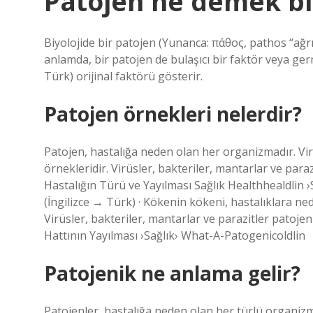
Patojen ne demek bi
Biyolojide bir patojen (Yunanca: πάθος, pathos “ağrı”
anlamda, bir patojen de bulaşıcı bir faktör veya germ
Türk) orijinal faktörü gösterir.
Patojen örnekleri nelerdir?
Patojen, hastalığa neden olan her organizmadır. Virü
örnekleridir. Virüsler, bakteriler, mantarlar ve para
Hastalığın Türü ve Yayılması Sağlık Healthhealdlin
(İngilizce → Türk) · Kökenin kökeni, hastalıklara ne
Virüsler, bakteriler, mantarlar ve parazitler patojen
Hattının Yayılması ›Sağlık› What-A-Patogenicoldlin
Patojenik ne anlama gelir?
Patojenler, hastalığa neden olan her türlü organiz