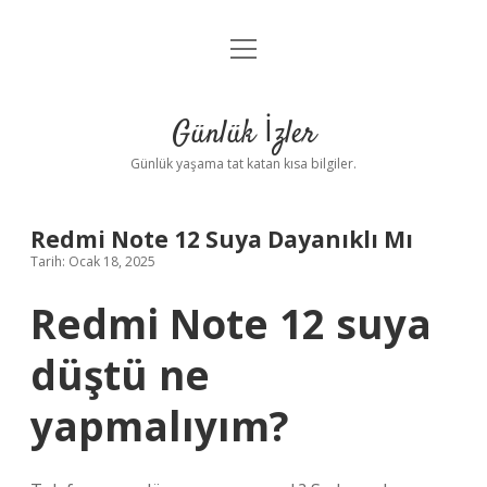
menüyü
Anasayfa
aç
Gizlilik Politikası
Günlük İzler
Yasal Uyarı
Günlük yaşama tat katan kısa bilgiler.
Hakkımızda
Redmi Note 12 Suya Dayanıklı Mı
Tarih: Ocak 18, 2025
Redmi Note 12 suya
düştü ne
yapmalıyım?