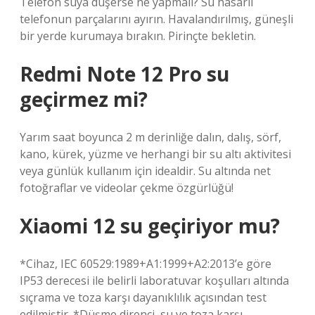
Telefon suya düşerse ne yapmalı? Su hasarlı
telefonun parçalarını ayırın. Havalandırılmış, güneşli
bir yerde kurumaya bırakın. Pirinçte bekletin.
Redmi Note 12 Pro su
geçirmez mi?
Yarım saat boyunca 2 m derinliğe dalın, dalış, sörf,
kano, kürek, yüzme ve herhangi bir su altı aktivitesi
veya günlük kullanım için idealdir. Su altında net
fotoğraflar ve videolar çekme özgürlüğü!
Xiaomi 12 su geçiriyor mu?
*Cihaz, IEC 60529:1989+A1:1999+A2:2013’e göre
IP53 derecesi ile belirli laboratuvar koşulları altında
sıçrama ve toza karşı dayanıklılık açısından test
edilmiştir. *Düşme direnci, su ve toza karşı