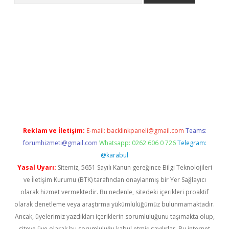
etci
Reklam ve İletişim:
E-mail:
backlinkpaneli@gmail.com
Teams:
forumhizmeti@gmail.com
Whatsapp: 0262 606 0 726
Telegram:
@karabul
Yasal Uyarı:
Sitemiz, 5651 Sayılı Kanun gereğince Bilgi Teknolojileri
ve İletişim Kurumu (BTK) tarafından onaylanmış bir Yer Sağlayıcı
olarak hizmet vermektedir. Bu nedenle, sitedeki içerikleri proaktif
olarak denetleme veya araştırma yükümlülüğümüz bulunmamaktadır.
Ancak, üyelerimiz yazdıkları içeriklerin sorumluluğunu taşımakta olup,
siteye üye olarak bu sorumluluğu kabul etmiş sayılırlar. Bu internet