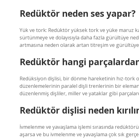
Redüktör neden ses yapar?
Yük ve tork: Redüktör yüksek tork ve yüke maruz kald
sürtünmeye ve dolayısıyla daha fazla gürültüye neden 
artmasına neden olarak artan titreşim ve gürültüye y
Redüktör hangi parçalardan
Redüksiyon dişlisi, bir dönme hareketinin hız-tork or
düzenlemelerinin paralel dişli trenlerinin bir eleman
düzenlenmiş dişliler, miller ve yataklar gibi parçala
Redüktör dişlisi neden kırılı
İvmelenme ve yavaşlama işlemi sırasında redüktörün 
aşarsa ve bu ivmelenme ve yavaşlama çok sık gerçekl