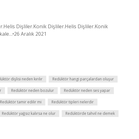
.Helis Dişliler.Konik Dişliler.Helis Dişliler.Konik
Makale…•26 Aralık 2021
üktör dişlisi neden kırılır
Redüktör hangi parçalardan oluşur
r
Redüktör neden bozulur
Redüktör neden ses yapar
Redüktör tamir edilir mi
Redüktör tipleri nelerdir
Redüktör yağsız kalırsa ne olur
Redüktörde tahvil ne demek