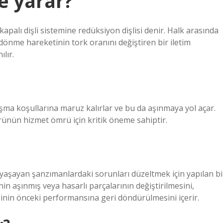
e yarar?
kapalı dişli sistemine redüksiyon dişlisi denir. Halk arasında
yla dönme hareketinin tork oranını değiştiren bir iletim
lır.
ışma koşullarına maruz kalırlar ve bu da aşınmaya yol açar.
rünün hizmet ömrü için kritik öneme sahiptir.
aşayan şanzımanlardaki sorunları düzeltmek için yapılan bi
nin aşınmış veya hasarlı parçalarının değiştirilmesini,
inin önceki performansına geri döndürülmesini içerir.