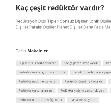
Kaç çeşit redüktör vardır?
Redüksiyon Dişli Tipleri Sonsuz Dişliler.Konik Dişliler
Dişliler.Paralel Dişliler.Planet Dişliler.Daha Fazla 
Tarih:
Makaleler
Dişli kutusu redüktör nedir
Kaç çeşit redüktör vardır
Red
Redüktör motor gücünü artırır mı
Redüktör neden arıza yapa
Redüktör nedir ne işe yarar
Redüktör ömrü ne kadardır
Redüktör torku artırır mı
Redüktör yağı ne zaman değişir
Redüktörlü motor özelliği nedir
Tahvil ne işe yarar