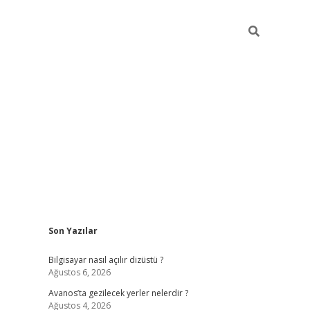
Sidebar
Son Yazılar
betci
Bilgisayar nasıl açılır dizüstü ?
Ağustos 6, 2026
Avanos’ta gezilecek yerler nelerdir ?
Ağustos 4, 2026