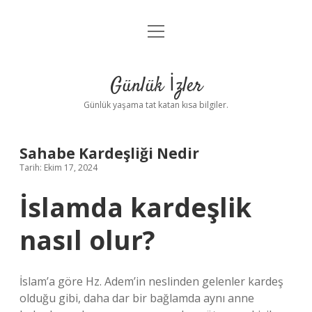
menüyü
Anasayfa
aç
Gizlilik Politikası
Günlük İzler
Yasal Uyarı
Günlük yaşama tat katan kısa bilgiler.
Hakkımızda
Sahabe Kardeşliği Nedir
Tarih: Ekim 17, 2024
İslamda kardeşlik
nasıl olur?
İslam’a göre Hz. Adem’in neslinden gelenler kardeş
olduğu gibi, daha dar bir bağlamda aynı anne