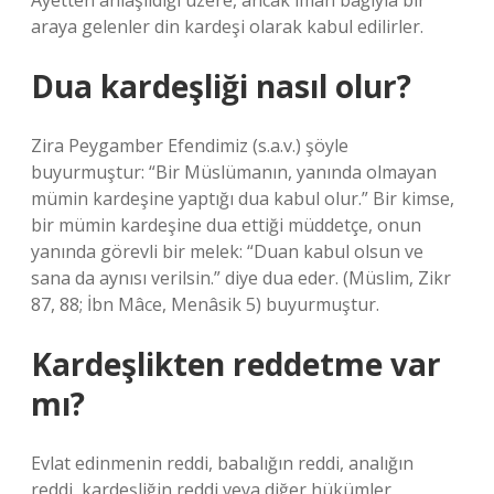
Ayetten anlaşıldığı üzere, ancak iman bağıyla bir
araya gelenler din kardeşi olarak kabul edilirler.
Dua kardeşliği nasıl olur?
Zira Peygamber Efendimiz (s.a.v.) şöyle
buyurmuştur: “Bir Müslümanın, yanında olmayan
mümin kardeşine yaptığı dua kabul olur.” Bir kimse,
bir mümin kardeşine dua ettiği müddetçe, onun
yanında görevli bir melek: “Duan kabul olsun ve
sana da aynısı verilsin.” diye dua eder. (Müslim, Zikr
87, 88; İbn Mâce, Menâsik 5) buyurmuştur.
Kardeşlikten reddetme var
mı?
Evlat edinmenin reddi, babalığın reddi, analığın
reddi, kardeşliğin reddi veya diğer hükümler