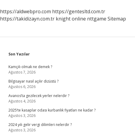
Çıkarsa
Nereye
https://aldwebpro.com
https://gentesltd.com.tr
Başvurulur
https://takidizayn.com.tr
knight online
nttgame
Sitemap
Sidebar
Son Yazılar
Kamçılı olmak ne demek ?
Ağustos 7, 2026
Bilgisayar nasıl açılır dizüstü ?
Ağustos 6, 2026
Avanos’ta gezilecek yerler nelerdir ?
Ağustos 4, 2026
2025’te kasaplar odası kurbanlık fiyatları ne kadar ?
Ağustos 3, 2026
2024 yılı gelir vergi dilimleri nelerdir ?
Ağustos 3, 2026