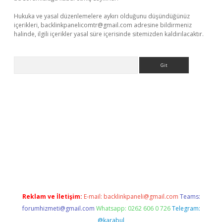
Hukuka ve yasal düzenlemelere aykırı olduğunu düşündüğünüz
içerikleri,
backlinkpanelicomtr@gmail.com
adresine bildirmeniz
halinde, ilgili içerikler yasal süre içerisinde sitemizden kaldırılacaktır.
Arama
etci
Reklam ve İletişim:
E-mail:
backlinkpaneli@gmail.com
Teams:
forumhizmeti@gmail.com
Whatsapp: 0262 606 0 726
Telegram:
@karabul