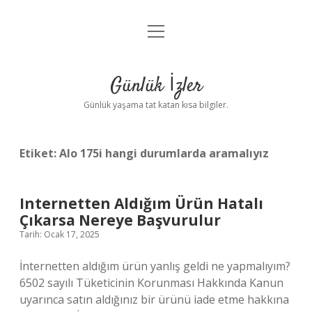
menüyü
Anasayfa
aç
Gizlilik Politikası
Günlük İzler
Yasal Uyarı
Günlük yaşama tat katan kısa bilgiler.
Hakkımızda
Etiket:
Alo 175i hangi durumlarda aramalıyız
Internetten Aldığım Ürün Hatalı
Çıkarsa Nereye Başvurulur
Tarih: Ocak 17, 2025
İnternetten aldığım ürün yanlış geldi ne yapmalıyım?
6502 sayılı Tüketicinin Korunması Hakkında Kanun
uyarınca satın aldığınız bir ürünü iade etme hakkına