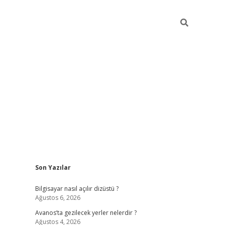
Sidebar
Son Yazılar
betci
Bilgisayar nasıl açılır dizüstü ?
Ağustos 6, 2026
Avanos’ta gezilecek yerler nelerdir ?
Ağustos 4, 2026