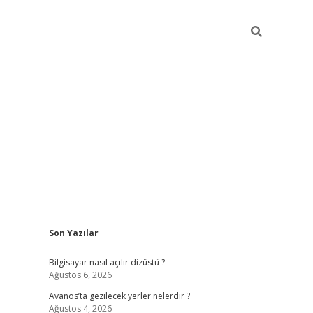
Sidebar
Son Yazılar
betci
Bilgisayar nasıl açılır dizüstü ?
Ağustos 6, 2026
Avanos’ta gezilecek yerler nelerdir ?
Ağustos 4, 2026