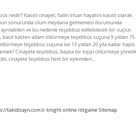
edir? Kasıtlı cinayet, failin insan hayatını kasıtlı olarak
bunun sonucunda ölüm meydana gelmemesi durumunda
 ayrılabilen ve bu nedenle teşebbüs edilebilecek bir suçtur.
e, basit kasten adam öldürmeye teşebbüs suçuna 9 yıldan 15
 öldürmeye teşebbüs suçuna ise 13 yıldan 20 yıla kadar hapis
demek? Cinayete teşebbüs, başka bir kişiyi öldürmeye yöneli
r gibi, cinayete teşebbüs hem bir eylemden…
s://takidizayn.com.tr
knight online
nttgame
Sitemap