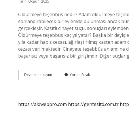
Tarih: Ocak 4, 2025
Öldürmeye teşebbüs nedir? Adam öldürmeye teşebbüs n
sonlandırabilecek bir eylemde bulunması ancak 
gerçekleşir. Kasıtlı cinayet suçu, sonuçları eylemden
Öldürmeye teşebbüs kaç yıl yatar? Başka bir deyişl
yıla kadar hapis cezası, ağırlaştırılmış kasten adam
cezası verilmektedir. Cinayete teşebbüs anlamı ne 
başarısız veya başarısız bir girişimdir. Diğer suçla
Öldürmeye
Devamını okuyun
Yorum Bırak
Teşebbüs
Etmek
Ne
Demek
https://aldwebpro.com
https://gentesltd.com.tr
http