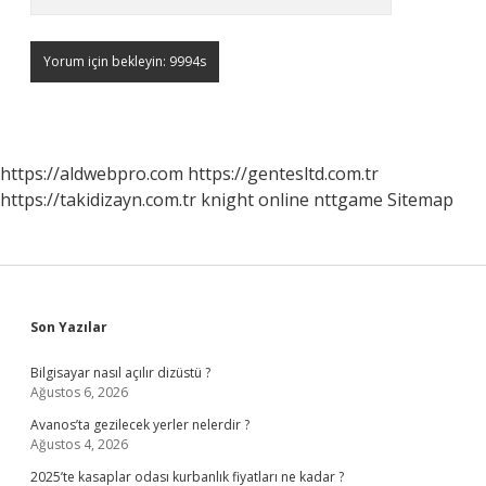
https://aldwebpro.com
https://gentesltd.com.tr
https://takidizayn.com.tr
knight online
nttgame
Sitemap
Sidebar
Son Yazılar
Bilgisayar nasıl açılır dizüstü ?
Ağustos 6, 2026
Avanos’ta gezilecek yerler nelerdir ?
Ağustos 4, 2026
2025’te kasaplar odası kurbanlık fiyatları ne kadar ?