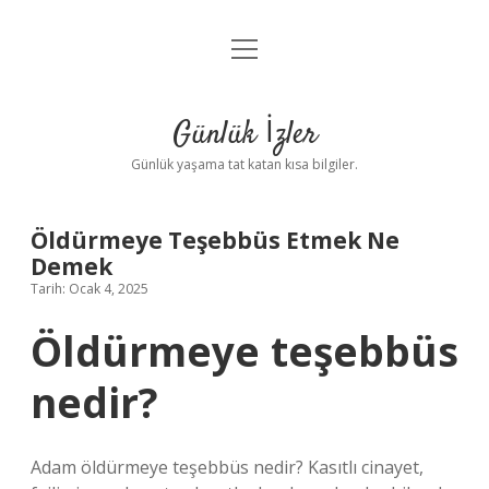
menüyü
Anasayfa
aç
Gizlilik Politikası
Günlük İzler
Yasal Uyarı
Günlük yaşama tat katan kısa bilgiler.
Hakkımızda
Öldürmeye Teşebbüs Etmek Ne
Demek
Tarih: Ocak 4, 2025
Öldürmeye teşebbüs
nedir?
Adam öldürmeye teşebbüs nedir? Kasıtlı cinayet,