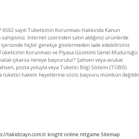
m? 6502 sayılı Tüketicinin Korunması Hakkında Kanun
 sahipsiniz. İnternet üzerinden satın aldığınız ürünlerde
n içerisinde hiçbir gerekçe göstermeden iade edebilirsiniz.
r? Tüketicinin Korunması ve Piyasa Gözetimi Genel Müdürlüğü
 hatalı çıkarsa nereye başvurulur? Şahsen veya avukat
şahsen, posta yoluyla veya Tüketici Bilgi Sistemi (TÜBİS)
a tüketici hakem heyetlerine sözlü başvuru mümkün değildir
s://takidizayn.com.tr
knight online
nttgame
Sitemap