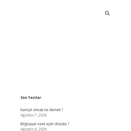
Sidebar
Son Yazılar
betci
Kamçılı olmak ne demek ?
Ağustos 7, 2026
Bilgisayar nasıl açılır dizüstü ?
Ağustos 6, 2026