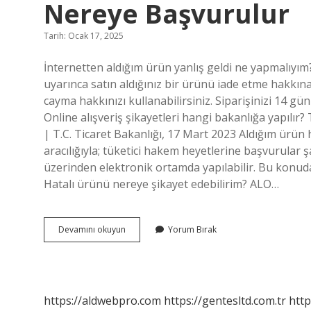
Nereye Başvurulur
Tarih: Ocak 17, 2025
İnternetten aldığım ürün yanlış geldi ne yapmalıyı
uyarınca satın aldığınız bir ürünü iade etme hakkına
cayma hakkınızı kullanabilirsiniz. Siparişinizi 14 gü
Online alışveriş şikayetleri hangi bakanlığa yapılı
| T.C. Ticaret Bakanlığı, 17 Mart 2023 Aldığım ürün
aracılığıyla; tüketici hakem heyetlerine başvurular 
üzerinden elektronik ortamda yapılabilir. Bu konud
Hatalı ürünü nereye şikayet edebilirim? ALO…
Internetten
Devamını okuyun
Yorum Bırak
Aldığım
Ürün
Hatalı
Çıkarsa
Nereye
https://aldwebpro.com
https://gentesltd.com.tr
http
Başvurulur