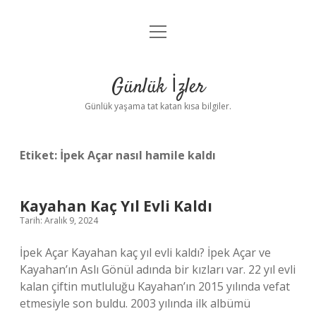
menüyü
Anasayfa
aç
Gizlilik Politikası
Günlük İzler
Yasal Uyarı
Günlük yaşama tat katan kısa bilgiler.
Hakkımızda
Etiket:
İpek Açar nasıl hamile kaldı
Kayahan Kaç Yıl Evli Kaldı
Tarih: Aralık 9, 2024
İpek Açar Kayahan kaç yıl evli kaldı? İpek Açar ve
Kayahan’ın Aslı Gönül adında bir kızları var. 22 yıl evli
kalan çiftin mutluluğu Kayahan’ın 2015 yılında vefat
etmesiyle son buldu. 2003 yılında ilk albümü