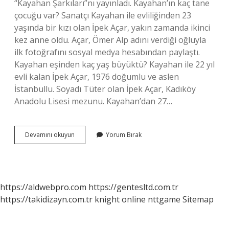
“Kayahan Şarkıları”nı yayınladı. Kayahan’ın kaç tane
çocuğu var? Sanatçı Kayahan ile evliliğinden 23
yaşında bir kızı olan İpek Açar, yakın zamanda ikinci
kez anne oldu. Açar, Ömer Alp adını verdiği oğluyla
ilk fotoğrafını sosyal medya hesabından paylaştı.
Kayahan eşinden kaç yaş büyüktü? Kayahan ile 22 yıl
evli kalan İpek Açar, 1976 doğumlu ve aslen
İstanbullu. Soyadı Tüter olan İpek Açar, Kadıköy
Anadolu Lisesi mezunu. Kayahan’dan 27…
Kayahan
Devamını okuyun
Yorum Bırak
Kaç
Yıl
Evli
Kaldı
https://aldwebpro.com
https://gentesltd.com.tr
https://takidizayn.com.tr
knight online
nttgame
Sitemap