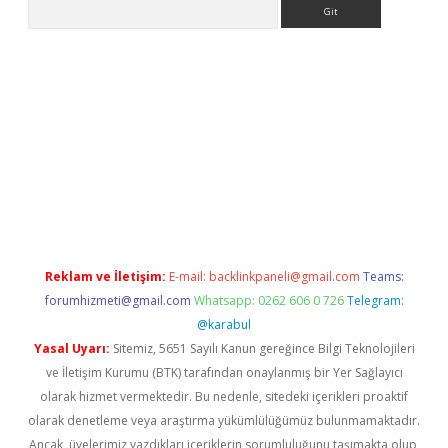
Arama
betci
Reklam ve İletişim:
E-mail:
backlinkpaneli@gmail.com
Teams:
forumhizmeti@gmail.com
Whatsapp: 0262 606 0 726
Telegram:
@karabul
Yasal Uyarı:
Sitemiz, 5651 Sayılı Kanun gereğince Bilgi Teknolojileri
ve İletişim Kurumu (BTK) tarafından onaylanmış bir Yer Sağlayıcı
olarak hizmet vermektedir. Bu nedenle, sitedeki içerikleri proaktif
olarak denetleme veya araştırma yükümlülüğümüz bulunmamaktadır.
Ancak, üyelerimiz yazdıkları içeriklerin sorumluluğunu taşımakta olup,