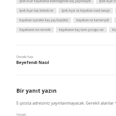
İpek Acar Kayahanla evlendiğinde kaç yaşındaydı
İpek Açar n
İpek Açar tüp bebek mi
İpek Açar ve Kayahan nasıl tanıştı
Kayahan eşinden kaç yaş büyüktü
Kayahan ne kanseriydi
Kayahanın evi nerede
Kayahanın kaç tane çocuğu var
Ka
Önceki Yazı
Beyefendi Nasıl
Bir yanıt yazın
E-posta adresiniz yayınlanmayacak.
Gerekli alanlar
Yorum