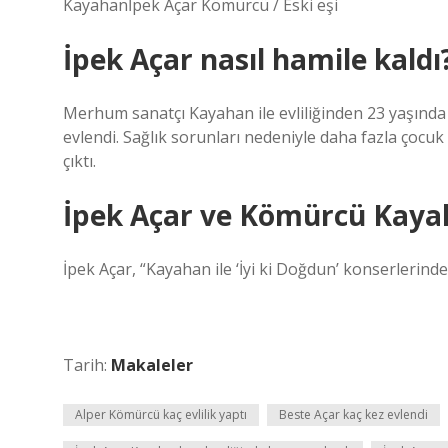
Kayahanİpek Açar Kömürcü / Eski eşi
İpek Açar nasıl hamile kaldı
Merhum sanatçı Kayahan ile evliliğinden 23 yaşında 
evlendi. Sağlık sorunları nedeniyle daha fazla çocu
çıktı.
İpek Açar ve Kömürcü Kayah
İpek Açar, “Kayahan ile ‘İyi ki Doğdun’ konserlerinde
Tarih:
Makaleler
Alper Kömürcü kaç evlilik yaptı
Beste Açar kaç kez evlendi