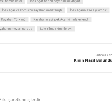
asıl hamile kaldı
İpek Açar neden soyadını kullanıyor
İpek Açar ve Kömürcü Kayahan nasıl tanıştı
İpek Açarın eski eşi kimdir
Kayahan Türk mü
Kayahanın eşi İpek Açar kiminle evlendi
yahanın mezarı nerede
Lale Yılmaz kiminle evli
Sonraki Yaz
Kinin Nasıl Bulund
*
ile işaretlenmişlerdir