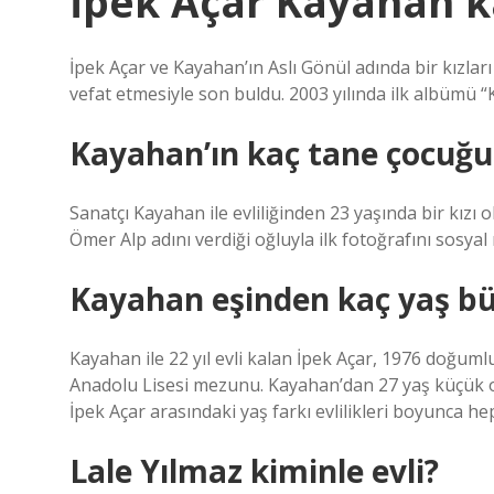
İpek Açar Kayahan kaç
İpek Açar ve Kayahan’ın Aslı Gönül adında bir kızları 
vefat etmesiyle son buldu. 2003 yılında ilk albümü “K
Kayahan’ın kaç tane çocuğu
Sanatçı Kayahan ile evliliğinden 23 yaşında bir kızı 
Ömer Alp adını verdiği oğluyla ilk fotoğrafını sosya
Kayahan eşinden kaç yaş b
Kayahan ile 22 yıl evli kalan İpek Açar, 1976 doğuml
Anadolu Lisesi mezunu. Kayahan’dan 27 yaş küçük ol
İpek Açar arasındaki yaş farkı evlilikleri boyunca h
Lale Yılmaz kiminle evli?