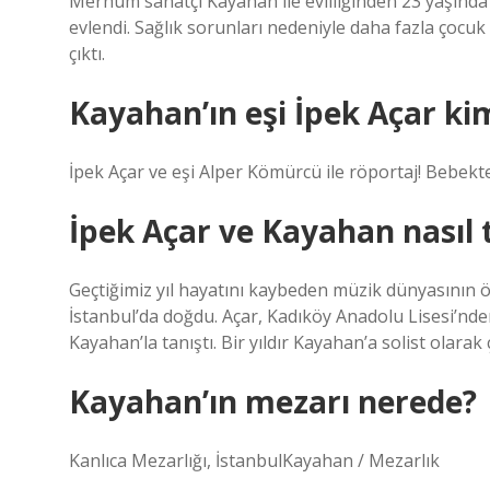
Merhum sanatçı Kayahan ile evliliğinden 23 yaşında 
evlendi. Sağlık sorunları nedeniyle daha fazla çocu
çıktı.
Kayahan’ın eşi İpek Açar ki
İpek Açar ve eşi Alper Kömürcü ile röportaj! Bebekt
İpek Açar ve Kayahan nasıl t
Geçtiğimiz yıl hayatını kaybeden müzik dünyasının ö
İstanbul’da doğdu. Açar, Kadıköy Anadolu Lisesi’nd
Kayahan’la tanıştı. Bir yıldır Kayahan’a solist olarak ç
Kayahan’ın mezarı nerede?
Kanlıca Mezarlığı, İstanbulKayahan / Mezarlık