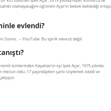
bir kızı bulunan İpek Açar, 2019 yılında Alper Kömürcü ile
k sahibi olamayacağını öğrenen Açar’ın bebek beklediği ortay
minle evlendi?
en Sonra… – YouTube. Bu içerik mevcut değil.
anıştı?
nemli isimlerinden Kayahan’ın eşi İpek Açar, 1975 yılında
en mezun oldu. 17 yaşındayken şarkı söylemek istedi ve
alışıyor.