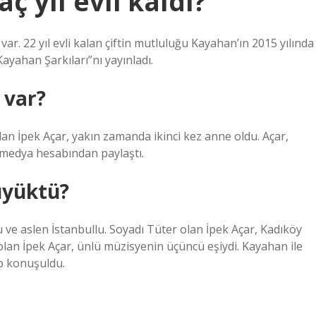
 yıl evli kaldı?
var. 22 yıl evli kalan çiftin mutluluğu Kayahan’ın 2015 yılında
ayahan Şarkıları”nı yayınladı.
 var?
olan İpek Açar, yakın zamanda ikinci kez anne oldu. Açar,
l medya hesabından paylaştı.
üyüktü?
u ve aslen İstanbullu. Soyadı Tüter olan İpek Açar, Kadıköy
an İpek Açar, ünlü müzisyenin üçüncü eşiydi. Kayahan ile
ep konuşuldu.