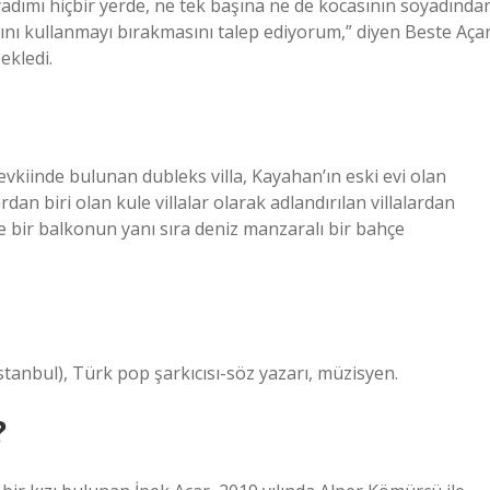
adımı hiçbir yerde, ne tek başına ne de kocasının soyadında
ı kullanmayı bırakmasını talep ediyorum,” diyen Beste Açar
 ekledi.
evkiinde bulunan dubleks villa, Kayahan’ın eski evi olan
rdan biri olan kule villalar olarak adlandırılan villalardan
e bir balkonun yanı sıra deniz manzaralı bir bahçe
stanbul), Türk pop şarkıcısı-söz yazarı, müzisyen.
?