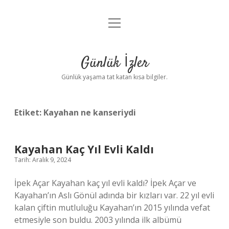
menüyü
Anasayfa
aç
Gizlilik Politikası
Günlük İzler
Yasal Uyarı
Günlük yaşama tat katan kısa bilgiler.
Hakkımızda
Etiket:
Kayahan ne kanseriydi
Kayahan Kaç Yıl Evli Kaldı
Tarih: Aralık 9, 2024
İpek Açar Kayahan kaç yıl evli kaldı? İpek Açar ve
Kayahan’ın Aslı Gönül adında bir kızları var. 22 yıl evli
kalan çiftin mutluluğu Kayahan’ın 2015 yılında vefat
etmesiyle son buldu. 2003 yılında ilk albümü