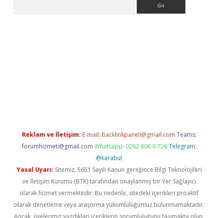
Arama
etci
Reklam ve İletişim:
E-mail:
backlinkpaneli@gmail.com
Teams:
forumhizmeti@gmail.com
Whatsapp: 0262 606 0 726
Telegram:
@karabul
Yasal Uyarı:
Sitemiz, 5651 Sayılı Kanun gereğince Bilgi Teknolojileri
ve İletişim Kurumu (BTK) tarafından onaylanmış bir Yer Sağlayıcı
olarak hizmet vermektedir. Bu nedenle, sitedeki içerikleri proaktif
olarak denetleme veya araştırma yükümlülüğümüz bulunmamaktadır.
Ancak, üyelerimiz yazdıkları içeriklerin sorumluluğunu taşımakta olup,