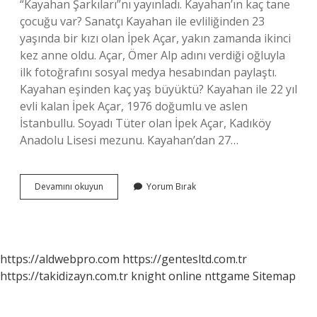
“Kayahan Şarkıları”nı yayınladı. Kayahan’ın kaç tane
çocuğu var? Sanatçı Kayahan ile evliliğinden 23
yaşında bir kızı olan İpek Açar, yakın zamanda ikinci
kez anne oldu. Açar, Ömer Alp adını verdiği oğluyla
ilk fotoğrafını sosyal medya hesabından paylaştı.
Kayahan eşinden kaç yaş büyüktü? Kayahan ile 22 yıl
evli kalan İpek Açar, 1976 doğumlu ve aslen
İstanbullu. Soyadı Tüter olan İpek Açar, Kadıköy
Anadolu Lisesi mezunu. Kayahan’dan 27…
Kayahan
Devamını okuyun
Yorum Bırak
Kaç
Yıl
Evli
Kaldı
https://aldwebpro.com
https://gentesltd.com.tr
https://takidizayn.com.tr
knight online
nttgame
Sitemap