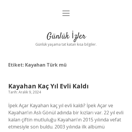
menüyü
Anasayfa
aç
Gizlilik Politikası
Günlük İzler
Yasal Uyarı
Günlük yaşama tat katan kısa bilgiler.
Hakkımızda
Etiket:
Kayahan Türk mü
Kayahan Kaç Yıl Evli Kaldı
Tarih: Aralık 9, 2024
İpek Açar Kayahan kaç yıl evli kaldı? İpek Açar ve
Kayahan’ın Aslı Gönül adında bir kızları var. 22 yıl evli
kalan çiftin mutluluğu Kayahan’ın 2015 yılında vefat
etmesiyle son buldu. 2003 yılında ilk albümü