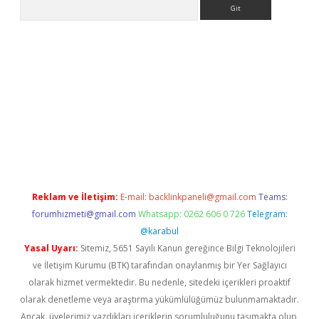
Arama
etci
Reklam ve İletişim:
E-mail:
backlinkpaneli@gmail.com
Teams:
forumhizmeti@gmail.com
Whatsapp: 0262 606 0 726
Telegram:
@karabul
Yasal Uyarı:
Sitemiz, 5651 Sayılı Kanun gereğince Bilgi Teknolojileri
ve İletişim Kurumu (BTK) tarafından onaylanmış bir Yer Sağlayıcı
olarak hizmet vermektedir. Bu nedenle, sitedeki içerikleri proaktif
olarak denetleme veya araştırma yükümlülüğümüz bulunmamaktadır.
Ancak, üyelerimiz yazdıkları içeriklerin sorumluluğunu taşımakta olup,