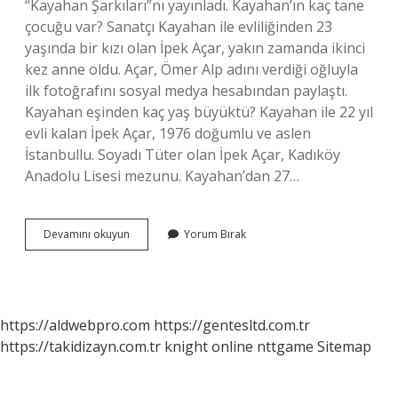
“Kayahan Şarkıları”nı yayınladı. Kayahan’ın kaç tane
çocuğu var? Sanatçı Kayahan ile evliliğinden 23
yaşında bir kızı olan İpek Açar, yakın zamanda ikinci
kez anne oldu. Açar, Ömer Alp adını verdiği oğluyla
ilk fotoğrafını sosyal medya hesabından paylaştı.
Kayahan eşinden kaç yaş büyüktü? Kayahan ile 22 yıl
evli kalan İpek Açar, 1976 doğumlu ve aslen
İstanbullu. Soyadı Tüter olan İpek Açar, Kadıköy
Anadolu Lisesi mezunu. Kayahan’dan 27…
Kayahan
Devamını okuyun
Yorum Bırak
Kaç
Yıl
Evli
Kaldı
https://aldwebpro.com
https://gentesltd.com.tr
https://takidizayn.com.tr
knight online
nttgame
Sitemap