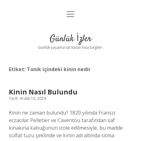
menüyü
Anasayfa
aç
Gizlilik Politikası
Günlük İzler
Yasal Uyarı
Günlük yaşama tat katan kısa bilgiler.
Hakkımızda
Etiket:
Tonik içindeki kinin nedir
Kinin Nasıl Bulundu
Tarih: Aralık 10, 2024
Kinin ne zaman bulundu? 1820 yılında Fransız
eczacılar Pelletier ve Caventou tarafından saf
kınakına kabuğunun izole edilmesiyle, bu madde
sülfat tuzu şeklinde ve kinin adı altında sıtma