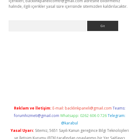
içerikleri,
backlinkpanelicomtr@gmail.com
adresine bildirmeniz
halinde, ilgili içerikler yasal süre içerisinde sitemizden kaldırılacaktır.
Arama
etci
Reklam ve İletişim:
E-mail:
backlinkpaneli@gmail.com
Teams:
forumhizmeti@gmail.com
Whatsapp: 0262 606 0 726
Telegram:
@karabul
Yasal Uyarı:
Sitemiz, 5651 Sayılı Kanun gereğince Bilgi Teknolojileri
ve İletişim Kurumu (BTK) tarafından onaylanmış bir Yer Sağlayıcı