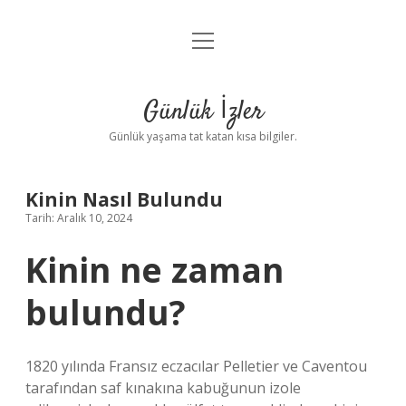
menüyü
Anasayfa
aç
Gizlilik Politikası
Günlük İzler
Yasal Uyarı
Günlük yaşama tat katan kısa bilgiler.
Hakkımızda
Kinin Nasıl Bulundu
Tarih: Aralık 10, 2024
Kinin ne zaman
bulundu?
1820 yılında Fransız eczacılar Pelletier ve Caventou
tarafından saf kınakına kabuğunun izole