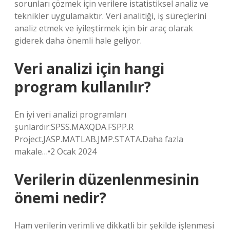
sorunları çözmek için verilere istatistiksel analiz ve
teknikler uygulamaktır. Veri analitiği, iş süreçlerini
analiz etmek ve iyileştirmek için bir araç olarak
giderek daha önemli hale geliyor.
Veri analizi için hangi
program kullanılır?
En iyi veri analizi programları
şunlardır:SPSS.MAXQDA.FSPP.R
Project.JASP.MATLAB.JMP.STATA.Daha fazla
makale…•2 Ocak 2024
Verilerin düzenlenmesinin
önemi nedir?
Ham verilerin verimli ve dikkatli bir şekilde işlenmesi