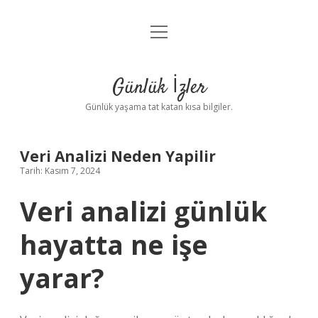
menüyü
Anasayfa
aç
Gizlilik Politikası
Günlük İzler
Yasal Uyarı
Günlük yaşama tat katan kısa bilgiler.
Hakkımızda
Veri Analizi Neden Yapilir
Tarih: Kasım 7, 2024
Veri analizi günlük
hayatta ne işe
yarar?