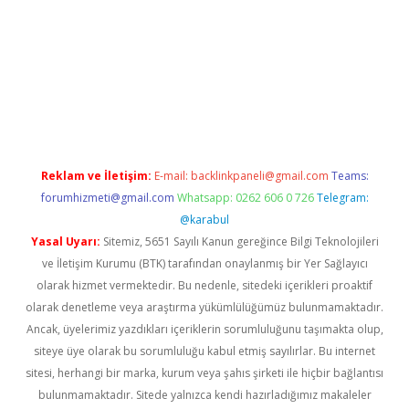
i
Reklam ve İletişim:
E-mail:
backlinkpaneli@gmail.com
Teams:
forumhizmeti@gmail.com
Whatsapp: 0262 606 0 726
Telegram:
@karabul
Yasal Uyarı:
Sitemiz, 5651 Sayılı Kanun gereğince Bilgi Teknolojileri
ve İletişim Kurumu (BTK) tarafından onaylanmış bir Yer Sağlayıcı
olarak hizmet vermektedir. Bu nedenle, sitedeki içerikleri proaktif
olarak denetleme veya araştırma yükümlülüğümüz bulunmamaktadır.
Ancak, üyelerimiz yazdıkları içeriklerin sorumluluğunu taşımakta olup,
siteye üye olarak bu sorumluluğu kabul etmiş sayılırlar. Bu internet
sitesi, herhangi bir marka, kurum veya şahıs şirketi ile hiçbir bağlantısı
bulunmamaktadır. Sitede yalnızca kendi hazırladığımız makaleler