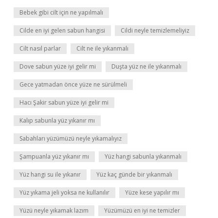
Bebek gibi cilt için ne yapılmalı
Cilde en iyi gelen sabun hangisi
Cildi neyle temizlemeliyiz
Cilt nasıl parlar
Cilt ne ile yıkanmalı
Dove sabun yüze iyi gelir mi
Duşta yüz ne ile yıkanmalı
Gece yatmadan önce yüze ne sürülmeli
Hacı Şakir sabun yüze iyi gelir mi
Kalıp sabunla yüz yıkanır mı
Sabahları yüzümüzü neyle yıkamalıyız
Şampuanla yüz yıkanır mı
Yüz hangi sabunla yıkanmalı
Yüz hangi su ile yıkanır
Yüz kaç günde bir yıkanmalı
Yüz yıkama jeli yoksa ne kullanılır
Yüze kese yapılır mı
Yüzü neyle yıkamak lazım
Yüzümüzü en iyi ne temizler