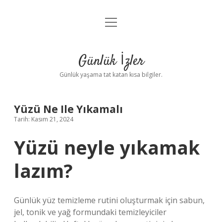
menüyü
Anasayfa
aç
Gizlilik Politikası
Günlük İzler
Yasal Uyarı
Günlük yaşama tat katan kısa bilgiler.
Hakkımızda
Yüzü Ne Ile Yıkamalı
Tarih: Kasım 21, 2024
Yüzü neyle yıkamak
lazım?
Günlük yüz temizleme rutini oluşturmak için sabun,
jel, tonik ve yağ formundaki temizleyiciler