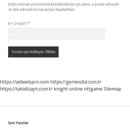
Daha sonraki yorumlarımda kullanılması için adım, e-posta adresim
ve site adresim bu tarayıcıya kaydedilsin.
6 + 2 kaçtır?
*
https://aldwebpro.com
https://gentesltd.com.tr
https://takidizayn.com.tr
knight online
nttgame
Sitemap
Sidebar
Son Yazılar