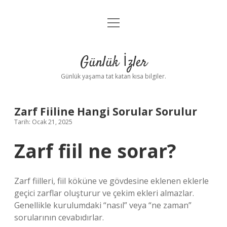
menüyü
Anasayfa
aç
Gizlilik Politikası
Günlük İzler
Yasal Uyarı
Günlük yaşama tat katan kısa bilgiler.
Hakkımızda
Zarf Fiiline Hangi Sorular Sorulur
Tarih: Ocak 21, 2025
Zarf fiil ne sorar?
Zarf fiilleri, fiil köküne ve gövdesine eklenen eklerle
geçici zarflar oluşturur ve çekim ekleri almazlar.
Genellikle kurulumdaki “nasıl” veya “ne zaman”
sorularının cevabıdırlar.