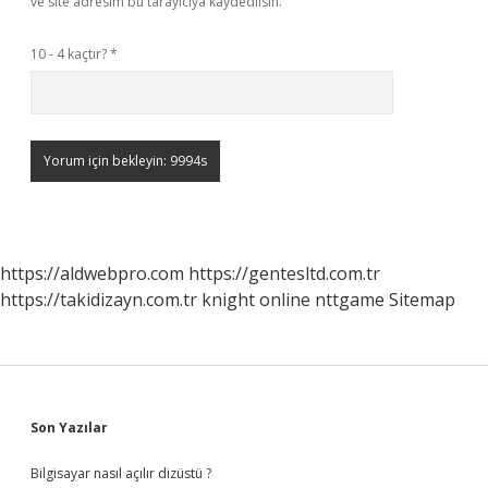
ve site adresim bu tarayıcıya kaydedilsin.
10 - 4 kaçtır?
*
https://aldwebpro.com
https://gentesltd.com.tr
https://takidizayn.com.tr
knight online
nttgame
Sitemap
Sidebar
Son Yazılar
Bilgisayar nasıl açılır dizüstü ?