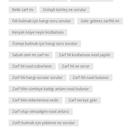
Belki zarf mı
Dolaylı tümleç ne sorulur
Fiili bulmak için hangi soru sorulur
Gelir gelmez zarffiil mi
Kenyalı Asiye neyin kodlaması
Özneyi bulmak için hangi soru sorulur
Sabah isim mi zarf mı
Zarf fiil kodlaması nasıl yapılır
Zarf fiil nasıl ezberlenir
Zarf fiil ne sorar
Zarf fiili hangi sorular sorulur
Zarf fiili nasıl bulunur
Zarf fiilin cümleye kattığı anlam nasıl bulunur
Zarf fiilin tekerlemesi nedir
Zarf nereye gelir
Zarf olup olmadığını nasıl anlarız
Zarfı bulmak için yükleme ne sorulur