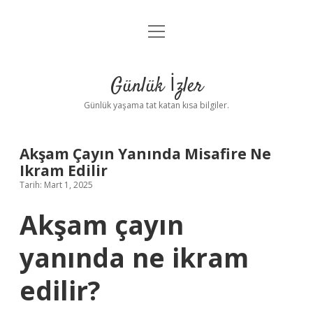
menüyü
Anasayfa
aç
Gizlilik Politikası
Günlük İzler
Yasal Uyarı
Günlük yaşama tat katan kısa bilgiler.
Hakkımızda
Akşam Çayın Yanında Misafire Ne
Ikram Edilir
Tarih: Mart 1, 2025
Akşam çayın
yanında ne ikram
edilir?