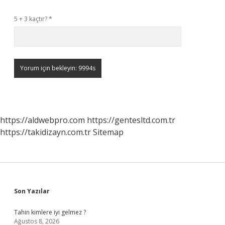
5 + 3 kaçtır?
*
https://aldwebpro.com
https://gentesltd.com.tr
https://takidizayn.com.tr
Sitemap
Sidebar
Son Yazılar
Tahin kimlere iyi gelmez ?
Ağustos 8, 2026